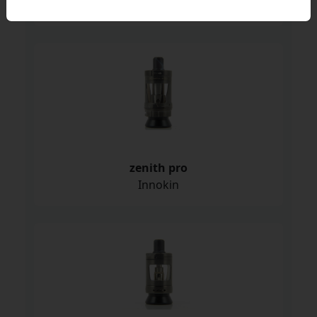
Aspire
zenith pro
Innokin