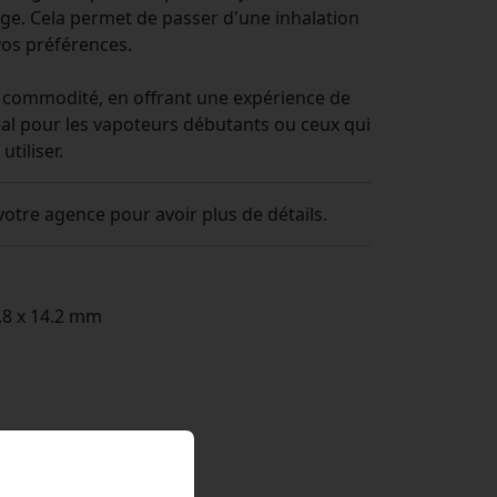
age. Cela permet de passer d'une inhalation
 vos préférences.
la commodité, en offrant une expérience de
déal pour les vapoteurs débutants ou ceux qui
tiliser.
otre agence pour avoir plus de détails.
2.8 x 14.2 mm
B