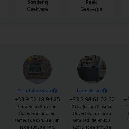
Sonder q
Peak
Geekvape
Geekvape
.
Ploudalmézeau
Landivisiau
+33 9 52 18 94 25
+33 2 98 61 02 20
+
7 rue Henri Provostic
2 rue Joseph Pinvidic
1
Ouvert du lundi au
Ouvert du mardi au
samedi de 09h30 à 13h
vendredi de 9h00 à
et de 13h30 à 19h.
12h15 et de 14h30 à