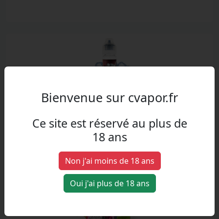
Bienvenue sur cvapor.fr
Ragnarok
Ce site est réservé au plus de
18 ans
Fraises, Fraises des bois, Framboises, Mures, cassis, Fraicheur
Non j'ai moins de 18 ans
Oui j'ai plus de 18 ans