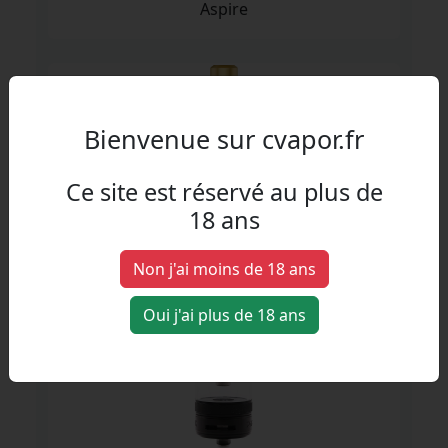
Aspire
Bienvenue sur cvapor.fr
Ce site est réservé au plus de
18 ans
Zenith M 4ml
Innokin
Non j'ai moins de 18 ans
Oui j'ai plus de 18 ans