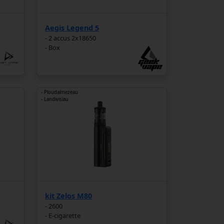
Aegis Legend 5
- 2 accus 2x18650
- Box
- Ploudalmezeau
- Landivisiau
kit Zelos M80
- 2600
- E-cigarette