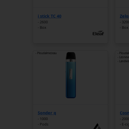
i stick TC 40
Zelo
- 2600
- 320
- Box
- Box
- Ploudalmezeau
- Plouda
- Lesnev
- Landivi
Sonder q
Cos
- 1000
- 200
- Pods
- E-c