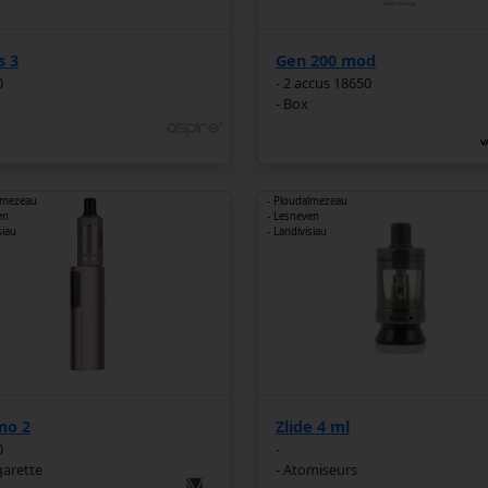
s 3
Gen 200 mod
0
- 2 accus 18650
- Box
lmezeau
- Ploudalmezeau
en
- Lesneven
siau
- Landivisiau
mo 2
Zlide 4 ml
0
-
igarette
- Atomiseurs