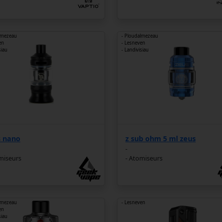
lmezeau
- Ploudalmezeau
en
- Lesneven
siau
- Landivisiau
s nano
z sub ohm 5 ml zeus
-
miseurs
- Atomiseurs
lmezeau
- Lesneven
en
siau