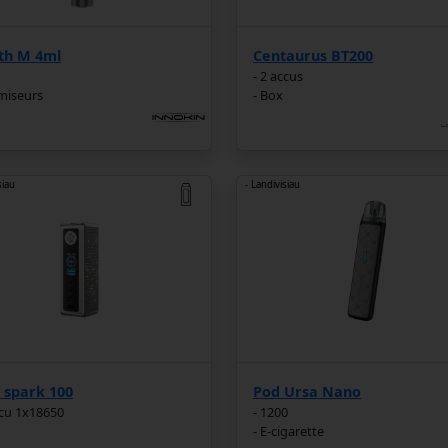
th M 4ml
Centaurus BT200
- 2 accus
miseurs
- Box
siau
- Landivisiau
i spark 100
Pod Ursa Nano
ccu 1x18650
- 1200
- E-cigarette