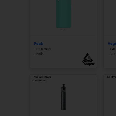
Peak
Aegi
- 1300 mah
- 1 a
- Pods
- Box
- Ploudalmezeau
- Landivi
- Landivisiau