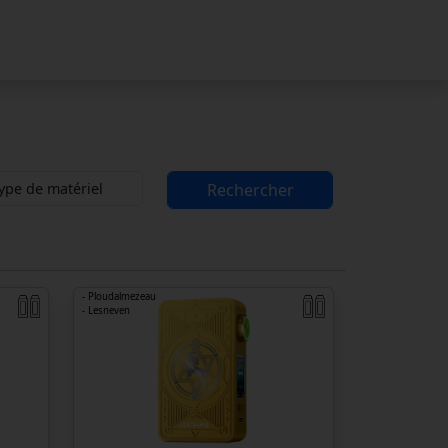
Rechercher
- Ploudalmezeau
- Lesneven