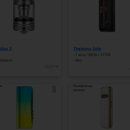
ilus 3
Thelema Solo
- 1 accu 18650 / 21700
miseurs
- Box
en
- Ploudalmezeau
- Lesneven