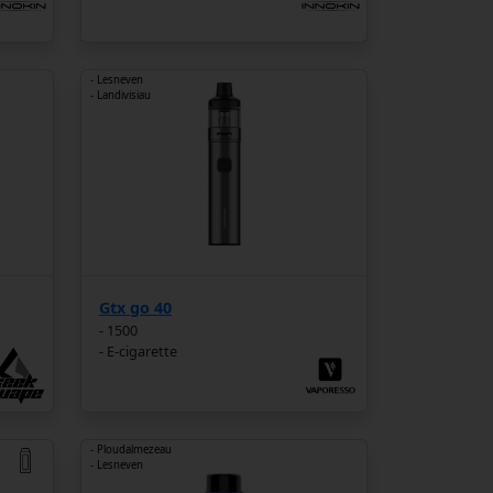
- Lesneven
- Landivisiau
Gtx go 40
- 1500
- E-cigarette
- Ploudalmezeau
- Lesneven