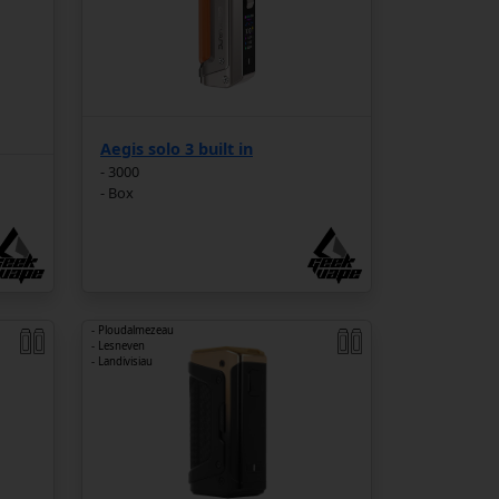
Aegis solo 3 built in
- 3000
- Box
- Ploudalmezeau
- Lesneven
- Landivisiau