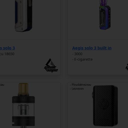
s solo 3
Aegis solo 3 built in
ccu 18650
- 3000
- E-cigarette
siau
- Ploudalmezeau
- Lesneven