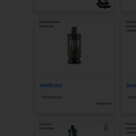
- Ploudalmezeau
- Plouda
- Landivisiau
- Lesnev
- Landivi
zenith pro
Zeu
-
-
- Atomiseurs
- Ato
- Lesneven
- Plouda
- Landivisiau
- Lesnev
- Landivi