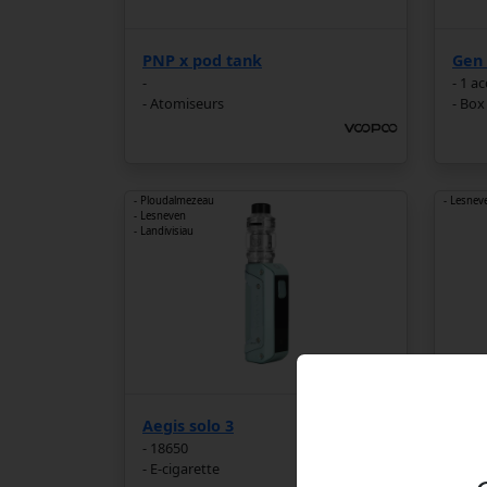
PNP x pod tank
Gen 
-
- 1 a
- Atomiseurs
- Box
- Ploudalmezeau
- Lesnev
- Lesneven
- Landivisiau
Aegis solo 3
Gote
- 18650
- 150
- E-cigarette
- E-c