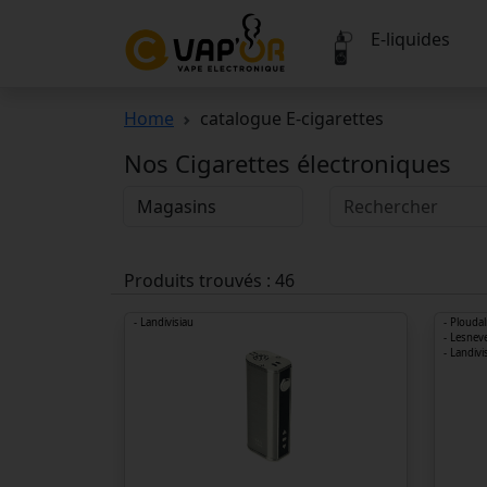
E-liquides
Home
catalogue E-cigarettes
Nos Cigarettes électroniques
Produits trouvés : 46
- Landivisiau
- Plouda
- Lesnev
- Landivi