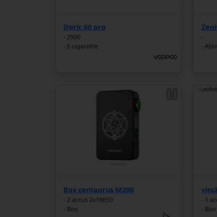
Doric 60 pro
Zeni
- 2500
-
- E-cigarette
- Ato
- Landivi
Box centaurus M200
vinc
- 2 accus 2x18650
- 1 a
- Box
- Box