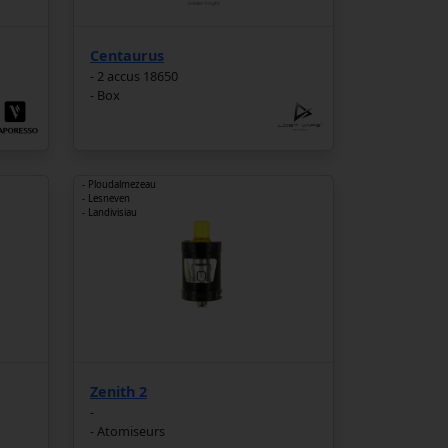
Centaurus
- 2 accus 18650
- Box
- Ploudalmezeau
- Lesneven
- Landivisiau
Zenith 2
-
- Atomiseurs