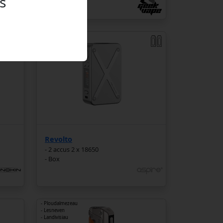
s
- Lesneven
Revolto
- 2 accus 2 x 18650
- Box
- Ploudalmezeau
- Lesneven
- Landivisiau