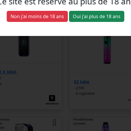
Ce site est réservé au plus de 18 an
Non j'ai moins de 18 ans
Oui j'ai plus de 18 ans
lmezeau
- Ploudalmezeau
en
- Landivisiau
siau
E X MAX
0
EZ tube
s
- 2100
- E-cigarette
lmezeau
- Ploudalmezeau
en
- Lesneven
siau