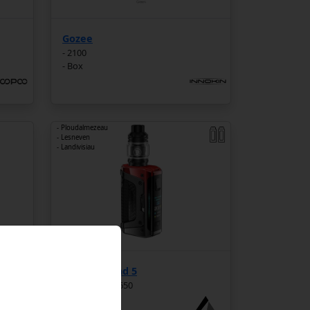
Gozee
- 2100
- Box
- Ploudalmezeau
- Lesneven
- Landivisiau
Aegis Legend 5
- 2 accus 2x18650
- E-cigarette