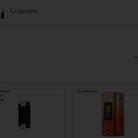
E-cigarettes
lmezeau
- Ploudalmezeau
en
siau