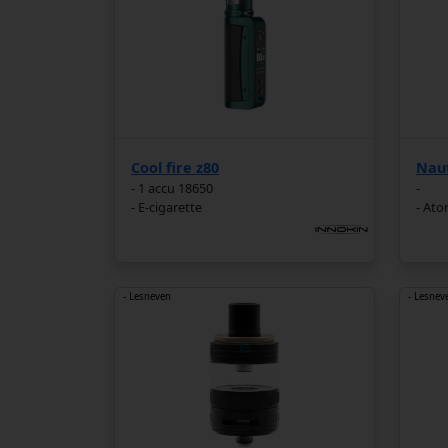
Cool fire z80
Naut
- 1 accu 18650
-
- E-cigarette
- Ato
- Lesneven
- Lesnev