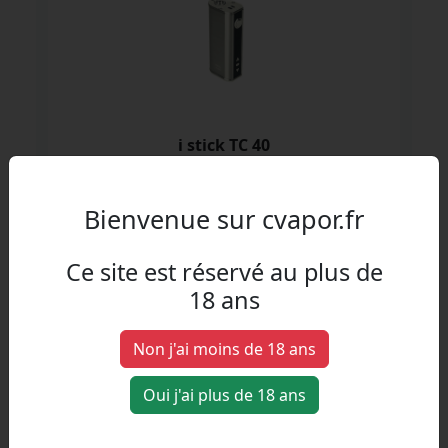
i stick TC 40
Eleaf
Bienvenue sur cvapor.fr
Ce site est réservé au plus de
18 ans
Non j'ai moins de 18 ans
Oui j'ai plus de 18 ans
Centaurus BT200
LostVape