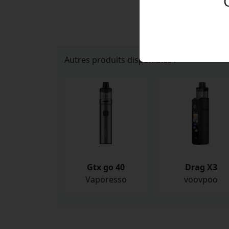
Autres produits disponibles :
Gtx go 40
Drag X3
Vaporesso
voovpoo