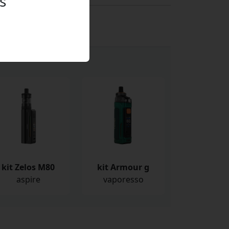
s
kit Zelos M80
kit Armour g
aspire
vaporesso