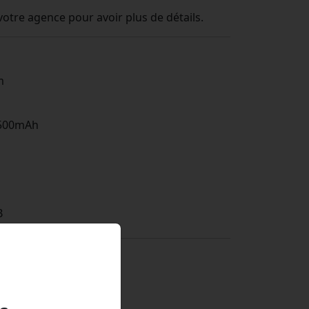
otre agence pour avoir plus de détails.
m
1500mAh
B