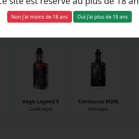
Ce site est réservé au plus de 18 an
Produit interdit aux mineurs (-18 ans).
Non j'ai moins de 18 ans
Oui j'ai plus de 18 ans
Aegis Legend 5
Centaurus M200
Geekvape
lostvape