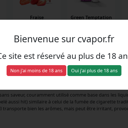
Fraise
Green Temptation
e,
fraise
Pomme verte, Kiwi, Citron
vert, Anis, Absinthe
Bienvenue sur cvapor.fr
Ce site est réservé au plus de 18 an
 terme "PGVG", mais c'est quoi ex
Non j'ai moins de 18 ans
Oui j'ai plus de 18 ans
et sans saveur, couramment utilisé comme base dans les liqui
 aussi hit) similaire à celui de la fumée de cigarette tradit
Il transporte bien les arômes, mais peut être irritant, pro