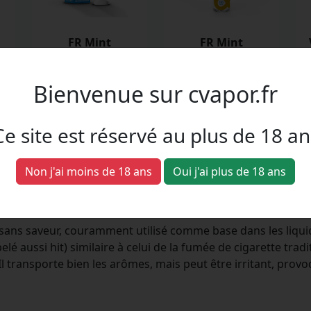
FR Mint
FR Mint
Classic mentholé
Classic, Menthe
Bienvenue sur cvapor.fr
Ce site est réservé au plus de 18 an
 terme "PGVG", mais c'est quoi ex
Non j'ai moins de 18 ans
Oui j'ai plus de 18 ans
et sans saveur, couramment utilisé comme base dans les liqui
 aussi hit) similaire à celui de la fumée de cigarette tradit
Il transporte bien les arômes, mais peut être irritant, pro