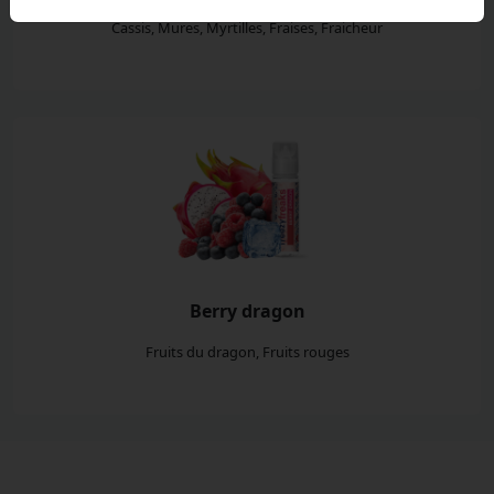
Cassis, Mures, Myrtilles, Fraises, Fraicheur
Berry dragon
Fruits du dragon, Fruits rouges