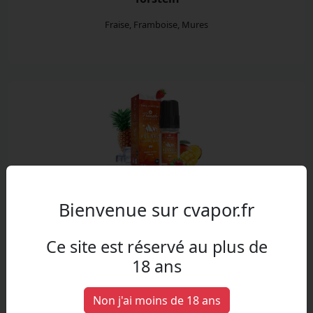
Fraise, Framboise, Mures
Polaris tropical beach
Bienvenue sur cvapor.fr
Ananas, Mangue, Fraise
Ce site est réservé au plus de
18 ans
Non j'ai moins de 18 ans