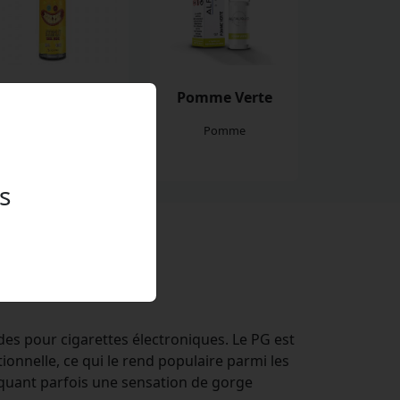
Sacripant
Pomme Verte
Mangue, Ananas,
Pomme
Fraicheur
s
actement ?
des pour cigarettes électroniques. Le PG est
ionnelle, ce qui le rend populaire parmi les
voquant parfois une sensation de gorge