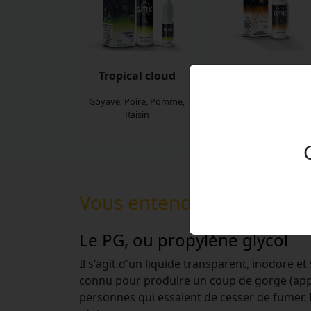
Tropical cloud
Sweet Joker
Goyave, Poire, Pomme,
Banane, Ananas, Poir
Raisin
Pomme
Vous entendez souvent le
Le PG, ou propylène glycol
Il s'agit d'un liquide transparent, inodore 
connu pour produire un coup de gorge (appelé
personnes qui essaient de cesser de fumer. 