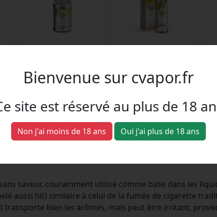
Pomme Citron
Ananas Coco
e,
Pomme, citron
Ananas, noix de coco
Bienvenue sur cvapor.fr
Ce site est réservé au plus de 18 an
Non j'ai moins de 18 ans
Oui j'ai plus de 18 ans
 terme "PGVG", mais c'est quoi ex
et sans saveur, couramment utilisé comme base dans les liqui
 aussi hit) similaire à celui de la fumée de cigarette tradit
Il transporte bien les arômes, mais peut être irritant, pro