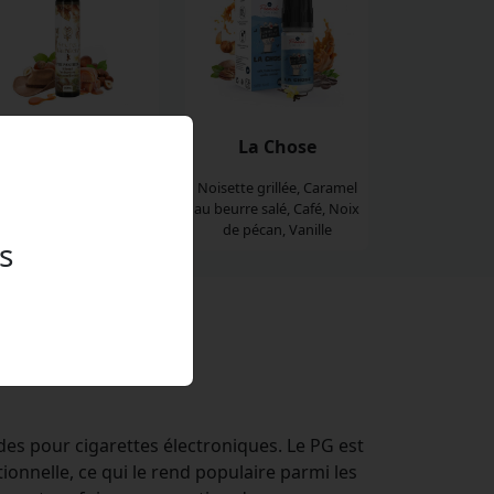
ecret Garden - The
La Chose
Panther
Noisette grillée, Caramel
au beurre salé, Café, Noix
assic, Noisette, Caramel
de pécan, Vanille
s
actement ?
des pour cigarettes électroniques. Le PG est
ionnelle, ce qui le rend populaire parmi les