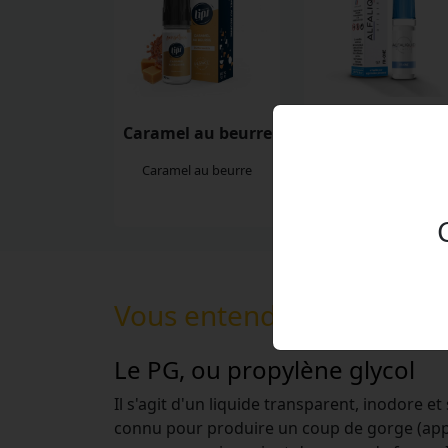
Caramel au beurre
FR One
Caramel au beurre
Classic, Caramel, Vanill
Fruits à coque
Vous entendez souvent le
Le PG, ou propylène glycol
Il s'agit d'un liquide transparent, inodore 
connu pour produire un coup de gorge (appelé