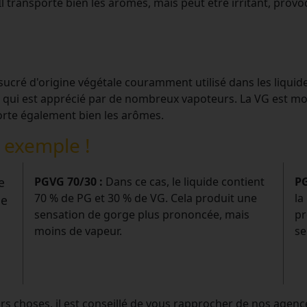
Il transporte bien les arômes, mais peut être irritant, pro
 sucré d'origine végétale couramment utilisé dans les liquid
 qui est apprécié par de nombreux vapoteurs. La VG est moin
orte également bien les arômes.
n exemple !
e
PGVG 70/30 :
Dans ce cas, le liquide contient
PG
70 % de PG et 30 % de VG. Cela produit une
la
ne
sensation de gorge plus prononcée, mais
pr
moins de vapeur.
se
urs choses, il est conseillé de vous rapprocher de nos agenc