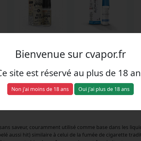
Old Nuts
FR4
S
Bienvenue sur cvapor.fr
e,
Caramel, Noisette, Nougat
Classic blond, Caramel
Cl
Ce site est réservé au plus de 18 an
Non j'ai moins de 18 ans
Oui j'ai plus de 18 ans
 terme "PGVG", mais c'est quoi ex
et sans saveur, couramment utilisé comme base dans les liqui
 aussi hit) similaire à celui de la fumée de cigarette tradit