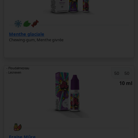
Menthe glaciale
Chewing-gum, Menthe givrée
- Ploudalmezeau
- Lesneven
50
50
10 ml
Fraise Mûre