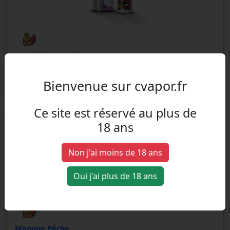
Framboise Cassis
Framboise, Cassis
Bienvenue sur cvapor.fr
Ce site est réservé au plus de
- Ploudalmezeau
- Landivisiau
50
50
18 ans
10 ml
Non j'ai moins de 18 ans
Oui j'ai plus de 18 ans
Mangue Pêche