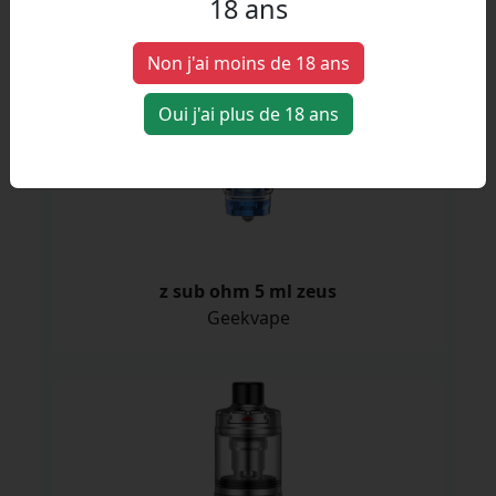
18 ans
Zeus nano
Geekvape
Non j'ai moins de 18 ans
Oui j'ai plus de 18 ans
z sub ohm 5 ml zeus
Geekvape