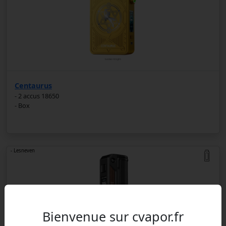
Centaurus
- 2 accus 18650
- Box
- Lesneven
Bienvenue sur cvapor.fr