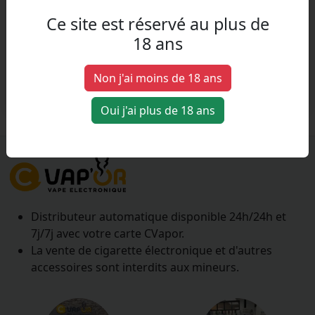
Ce site est réservé au plus de
18 ans
Thelema Solo
- 1 accu 18650 / 21700
- Box
Non j'ai moins de 18 ans
Oui j'ai plus de 18 ans
Distributeur automatique disponible 24h/24h et
7j/7j avec votre carte CVapor.
La vente de cigarette électronique et d'autres
accessoires sont interdits aux mineurs.