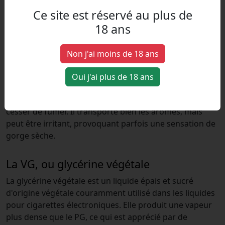
Ce site est réservé au plus de
Le PG, ou propylène glycol
18 ans
Il s'agit d'un liquide transparent, inodore et sans saveur,
couramment utilisé comme base dans les liquides pour
Non j'ai moins de 18 ans
cigarettes électroniques. Le PG est connu pour
produire un coup de gorge (appelé aussi hit) similaire à
Oui j'ai plus de 18 ans
celui de la fumée de cigarette traditionnelle, ce qui le
rend populaire parmi les personnes qui essaient de
cesser de fumer. Il transporte bien les arômes, mais
peut être irritant, provoquant parfois une sensation de
gorge sèche.
La VG, ou glycérine végétale
La glycérine végétale est un liquide épais et sucré
d'origine végétale couramment utilisé dans les liquides
pour cigarettes électroniques. Elle produit une vapeur
plus dense que le PG, ce qui est apprécié par de