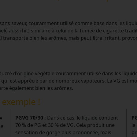
et sans saveur, couramment utilisé comme base dans les liqui
 aussi hit) similaire à celui de la fumée de cigarette tradit
Il transporte bien les arômes, mais peut être irritant, pro
 sucré d'origine végétale couramment utilisé dans les liquid
 qui est apprécié par de nombreux vapoteurs. La VG est moin
orte également bien les arômes.
n exemple !
e
PGVG 70/30 :
Dans ce cas, le liquide contient
PG
70 % de PG et 30 % de VG. Cela produit une
la
ne
sensation de gorge plus prononcée, mais
pr