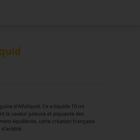
iquid
ine d'Alfaliquid. Ce e-liquide 10 ml
t la saveur juteuse et piquante des
ent équilibrée, cette création française
d'acidité.