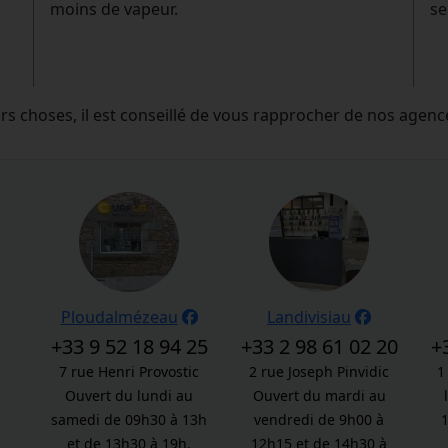
moins de vapeur.
se
urs choses, il est conseillé de vous rapprocher de nos agenc
.
Ploudalmézeau
Landivisiau
+33 9 52 18 94 25
+33 2 98 61 02 20
+
7 rue Henri Provostic
2 rue Joseph Pinvidic
1
Ouvert du lundi au
Ouvert du mardi au
samedi de 09h30 à 13h
vendredi de 9h00 à
et de 13h30 à 19h.
12h15 et de 14h30 à