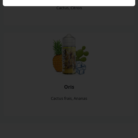
Cactus, Citron
Oris
Cactus frais, Ananas